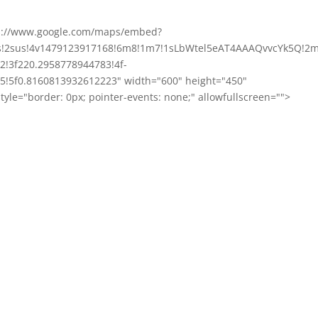
ps://www.google.com/maps/embed?
s!2sus!4v1479123917168!6m8!1m7!1sLbWtel5eAT4AAAQvvcYk5Q!2m
2!3f220.2958778944783!4f-
5!5f0.8160813932612223" width="600" height="450"
yle="border: 0px; pointer-events: none;" allowfullscreen="">