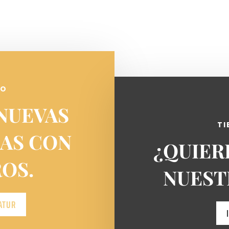
MO
NUEVAS
TI
IAS CON
¿QUIER
OS.
NUEST
ATUR