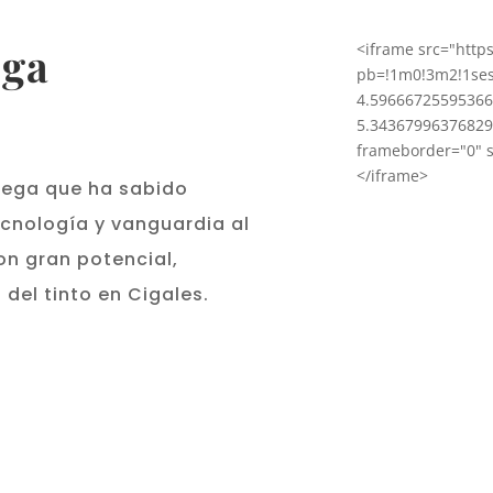
ega
<iframe src="htt
pb=!1m0!3m2!1se
4.59666725595366
5.34367996376829
frameborder="0" st
</iframe>
dega que ha sabido
cnología y vanguardia al
on gran potencial,
 del tinto en Cigales.