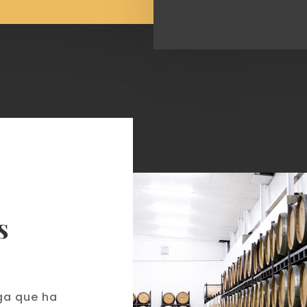
s
ga que ha