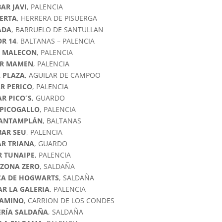
BAR JAVI
, PALENCIA
ERTA
, HERRERA DE PISUERGA
ADA
, BARRUELO DE SANTULLAN
R 14
, BALTANAS – PALENCIA
 MALECON
, PALENCIA
R MAMEN
, PALENCIA
 PLAZA
, AGUILAR DE CAMPOO
R PERICO
, PALENCIA
AR PICO´S
, GUARDO
 PICOGALLO
, PALENCIA
RANTAMPLÁN
, BALTANAS
BAR SEU
, PALENCIA
AR TRIANA
, GUARDO
R TUNAIPE
, PALENCIA
 ZONA ZERO
, SALDAÑA
CA DE HOGWARTS
, SALDAÑA
AR LA GALERIA
, PALENCIA
CAMINO
, CARRION DE LOS CONDES
ERÍA SALDAÑA
, SALDAÑA