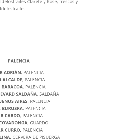
delosfrailes Clarete y Rosé, frescos y
delosfrailes.
PALENCIA
R ADRIÁN
, PALENCIA
R ALCALDE
, PALENCIA
R BARACOA
, PALENCIA
LEVARD SALDAÑA
, SALDAÑA
UENOS AIRES
, PALENCIA
R BURUSKA
, PALENCIA
AR CARDO
, PALENCIA
 COVADONGA
, GUARDO
AR CURRO,
PALENCIA
LINA
, CERVERA DE PISUERGA