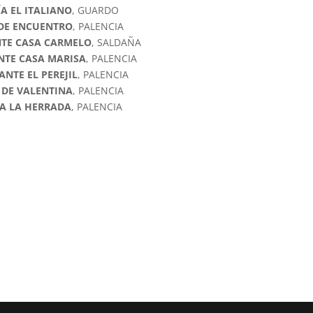
ÍA EL ITALIANO
, GUARDO
DE ENCUENTRO
, PALENCIA
TE CASA CARMELO
, SALDAÑA
NTE CASA MARISA
, PALENCIA
NTE EL PEREJIL
, PALENCIA
 DE VALENTINA
, PALENCIA
A LA HERRADA
, PALENCIA