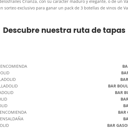
elosfrailes Crianza, con su carácter maduro y elegante, o de un Val
un sorteo exclusivo para ganar un pack de 3 botellas de vinos de Val
Descubre nuestra ruta de tapas
A ENCOMIENDA
BA
DOLID
BA
LLADOLID
BA
ALLADOLID
BAR BOU
LADOLID
BAR B
OLID
BA
OLID
B
A ENCOMIENDA
BAR
UENSALDAÑA
B
DOLID
BAR GASO