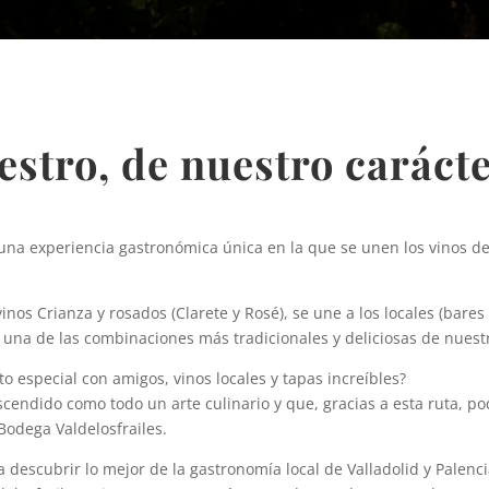
estro, de nuestro caráct
 una experiencia gastronómica única en la que se unen los vinos de
 vinos Crianza y rosados (Clarete y Rosé), se une a los locales (ba
, una de las combinaciones más tradicionales y deliciosas de nues
 especial con amigos, vinos locales y tapas increíbles?
scendido como todo un arte culinario y que, gracias a esta ruta, p
Bodega Valdelosfrailes.
 descubrir lo mejor de la gastronomía local de Valladolid y Palen