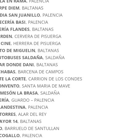
LA EN RAMA
, PALENCIA
RPE DIEM
, BALTANAS
DIA SAN JUANILLO
, PALENCIA
ECERÍA BASI
, PALENCIA
ERÍA FLANDES
, BALTANAS
ARDEN
, CERVERA DE PISUERGA
 CINE
, HERRERA DE PISUERGA
ITO DE MIGUELIN
, BALTANAS
UTOBUSES SALDAÑA
, SALDAÑA
AR DONDE DANI
, BALTANAS
CHABAS
, BARCENA DE CAMPOS
E LA CORTE
, CARRION DE LOS CONDES
CONVENTO
, SANTA MARIA DE MAVE
 MESÓN LA BRASA
, SALDAÑA
ERÍA
, GUARDO – PALENCIA
LANDESTINA
, PALENCIA
 TORRES
, ALAR DEL REY
AYOR 14
, BALTANAS
O
, BARRUELO DE SANTULLAN
ICOGALLO
, PALENCIA