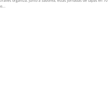
iles organiza, junto a Saborea, estas jornadas de tapas en 70
s...