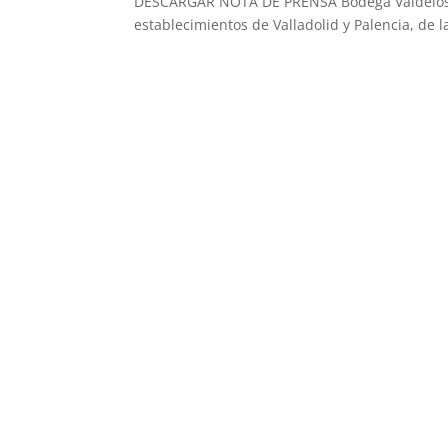
DESCARGAR NOTA DE PRENSA Bodega Valdelosfra
establecimientos de Valladolid y Palencia, de la